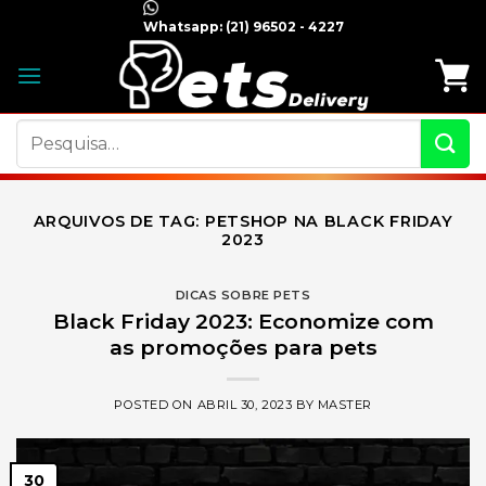
Skip
Whatsapp:
(21) 96502 - 4227
to
content
Pesquisar
por:
ARQUIVOS DE TAG:
PETSHOP NA BLACK FRIDAY
2023
DICAS SOBRE PETS
Black Friday 2023: Economize com
as promoções para pets
POSTED ON
ABRIL 30, 2023
BY
MASTER
30