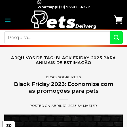
Skip
Whatsapp:
(21) 96502 - 4227
to
content
Pesquisar
por:
ARQUIVOS DE TAG:
BLACK FRIDAY 2023 PARA
ANIMAIS DE ESTIMAÇÃO
DICAS SOBRE PETS
Black Friday 2023: Economize com
as promoções para pets
POSTED ON
ABRIL 30, 2023
BY
MASTER
30