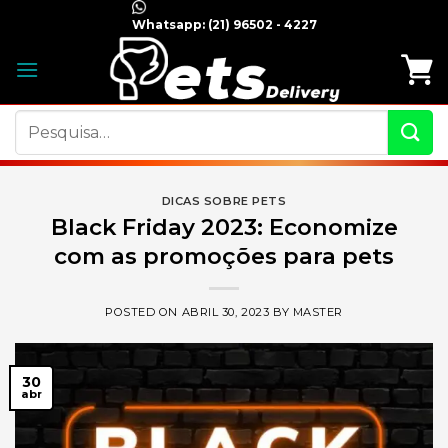
Skip
Whatsapp:
(21) 96502 - 4227
to
content
Pesquisar
por:
DICAS SOBRE PETS
Black Friday 2023: Economize
com as promoções para pets
POSTED ON
ABRIL 30, 2023
BY
MASTER
30
abr