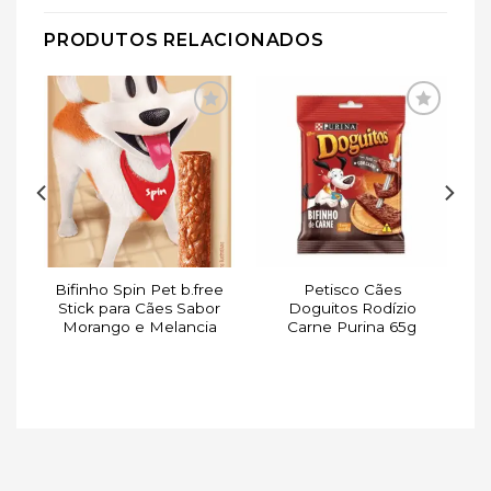
PRODUTOS RELACIONADOS
ar
Adicionar
Adicionar
de
à lista de
à lista de
s
desejos
desejos
Bifinho Spin Pet b.free
Petisco Cães
Stick para Cães Sabor
Doguitos Rodízio
Morango e Melancia
Carne Purina 65g