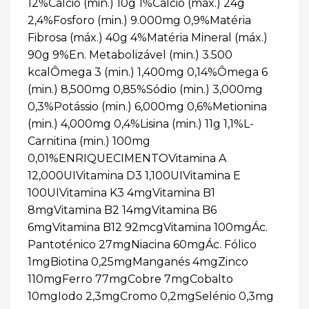
12%Cálcio (min.) 10g 1%Cálcio (máx.) 24g
2,4%Fosforo (min.) 9.000mg 0,9%Matéria
Fibrosa (máx.) 40g 4%Matéria Mineral (máx.)
90g 9%En. Metabolizável (min.) 3.500
kcalÔmega 3 (min.) 1,400mg 0,14%Ômega 6
(min.) 8,500mg 0,85%Sódio (min.) 3,000mg
0,3%Potássio (min.) 6,000mg 0,6%Metionina
(min.) 4,000mg 0,4%Lisina (min.) 11g 1,1%L-
Carnitina (min.) 100mg
0,01%ENRIQUECIMENTOVitamina A
12,000UIVitamina D3 1,100UIVitamina E
100UIVitamina K3 4mgVitamina B1
8mgVitamina B2 14mgVitamina B6
6mgVitamina B12 92mcgVitamina 100mgÁc.
Pantoténico 27mgNiacina 60mgÁc. Fólico
1mgBiotina 0,25mgManganés 4mgZinco
110mgFerro 77mgCobre 7mgCobalto
10mgIodo 2,3mgCromo 0,2mgSelénio 0,3mg