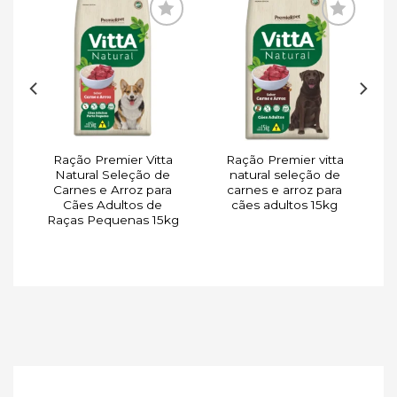
ar
Adicionar
Adicionar
de
à lista de
à lista de
s
desejos
desejos
Ração Premier Vitta
Ração Premier vitta
a
Natural Seleção de
natural seleção de
o
Carnes e Arroz para
carnes e arroz para
Cães Adultos de
cães adultos 15kg
Raças Pequenas 15kg