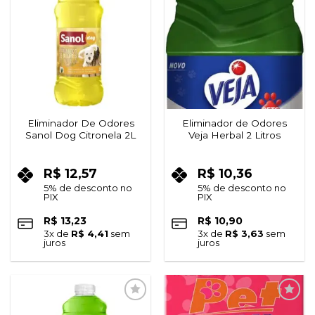
Adicionar
Adicionar
à lista de
à lista de
desejos
desejos
Eliminador De Odores
Eliminador de Odores
Sanol Dog Citronela 2L
Veja Herbal 2 Litros
R$
12,57
R$
10,36
5% de desconto no
5% de desconto no
PIX
PIX
R$
13,23
R$
10,90
3
x de
R$
4,41
sem
3
x de
R$
3,63
sem
juros
juros
Adicionar
Adicionar