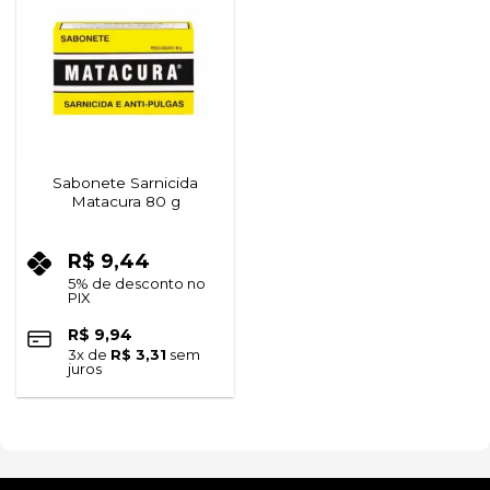
à lista de
desejos
Sabonete Sarnicida
Matacura 80 g
R$
9,44
5% de desconto no
PIX
R$
9,94
3
x de
R$
3,31
sem
juros