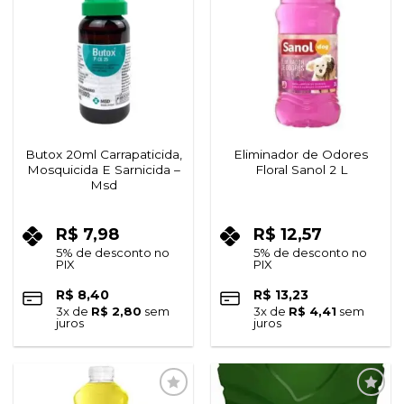
Adicionar
Adicionar
à lista de
à lista de
desejos
desejos
Butox 20ml Carrapaticida,
Eliminador de Odores
Mosquicida E Sarnicida –
Floral Sanol 2 L
Msd
R$
7,98
R$
12,57
5% de desconto no
5% de desconto no
PIX
PIX
R$
8,40
R$
13,23
3
x de
R$
2,80
sem
3
x de
R$
4,41
sem
juros
juros