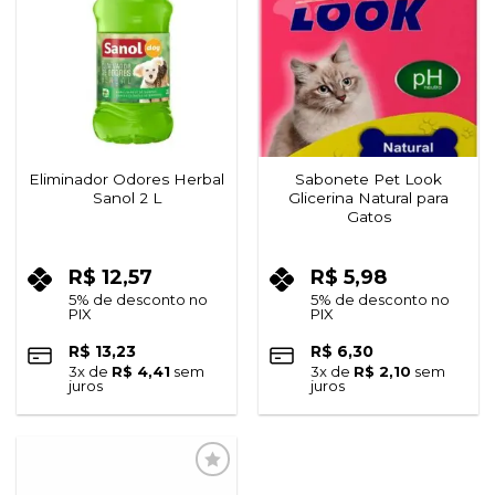
à lista de
à lista de
desejos
desejos
Eliminador Odores Herbal
Sabonete Pet Look
Sanol 2 L
Glicerina Natural para
Gatos
R$
12,57
R$
5,98
5% de desconto no
5% de desconto no
PIX
PIX
R$
13,23
R$
6,30
3
x de
R$
4,41
sem
3
x de
R$
2,10
sem
juros
juros
Adicionar