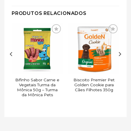
PRODUTOS RELACIONADOS
ar
Adicionar
Adicionar
de
à lista de
à lista de
s
desejos
desejos
Bifinho Sabor Carne e
Biscoito Premier Pet
Vegetais Turma da
Golden Cookie para
Mônica 50g – Turma
Cães Filhotes 350g
da Mônica Pets