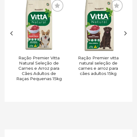
ar
Adicionar
Adicionar
de
à lista de
à lista de
s
desejos
desejos
Ração Premier Vitta
Ração Premier vitta
a
Natural Seleção de
natural seleção de
o
Carnes e Arroz para
carnes e arroz para
Cães Adultos de
cães adultos 15kg
Raças Pequenas 15kg