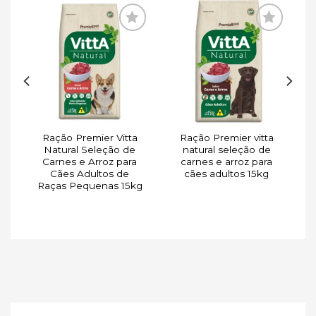
ar
Adicionar
Adicionar
de
à lista de
à lista de
s
desejos
desejos
Ração Premier Vitta
Ração Premier vitta
a
Natural Seleção de
natural seleção de
o
Carnes e Arroz para
carnes e arroz para
Cães Adultos de
cães adultos 15kg
Raças Pequenas 15kg