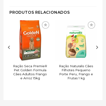
PRODUTOS RELACIONADOS
ar
Adicionar
Adicionar
de
à lista de
à lista de
s
desejos
desejos
Ração Seca PremieR
Ração Naturalis Cães
–
Pet Golden Formula
Filhotes Pequeno
Cães Adultos Frango
Porte Peru, Frango e
e Arroz 15kg
Frutas 1 kg