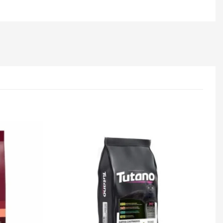
Adicionar
Adicionar
à lista de
à lista de
desejos
desejos