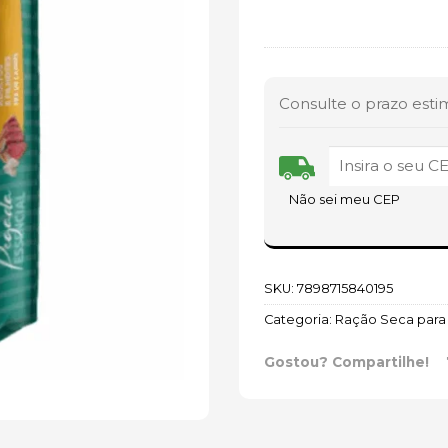
Consulte o prazo esti
Não sei meu CEP
SKU:
7898715840195
Categoria:
Ração Seca para
Gostou? Compartilhe!