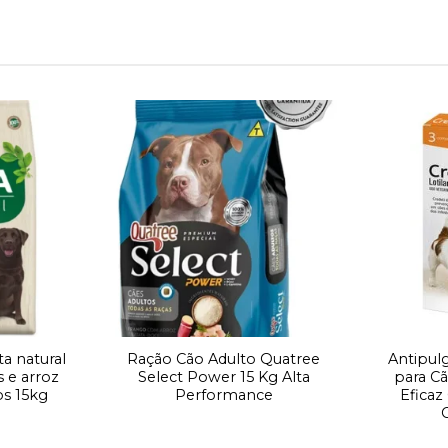
Adicionar
Adicionar
à lista de
à lista de
desejos
desejos
ta natural
Ração Cão Adulto Quatree
Antipul
s e arroz
Select Power 15 Kg Alta
para Cã
os 15kg
Performance
Eficaz