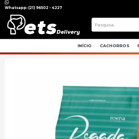
Skip
Whatsapp:
(21) 96502 - 4227
to
content
Pesquisar
por:
INÍCIO
CACHORROS