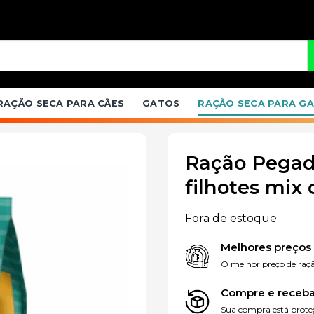
RAÇÃO SECA PARA CÃES
GATOS
RAÇÃO SECA PARA G
Ração Pegada
filhotes mix 
Adicionar
Fora de estoque
à lista de
desejos
Melhores preços
O melhor preço de raçã
Compre e receba
Sua compra está proteg