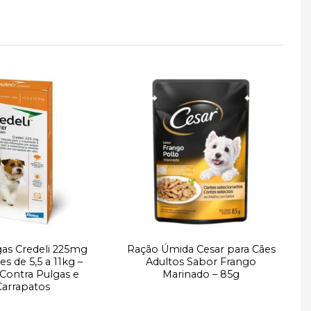
Adicionar
Adicionar
à lista de
à lista de
desejos
desejos
gas Credeli 225mg
Ração Úmida Cesar para Cães
R
es de 5,5 a 11kg –
Adultos Sabor Frango
 Contra Pulgas e
Marinado – 85g
Carrapatos