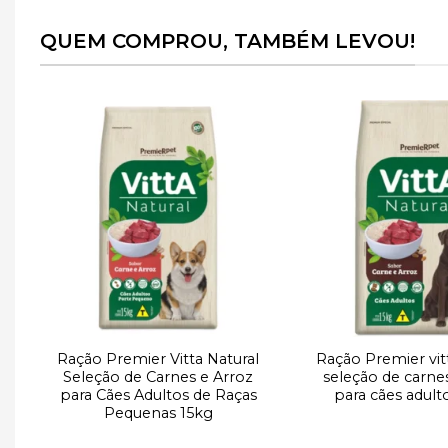
QUEM COMPROU, TAMBÉM LEVOU!
r
Adicionar
e
à lista de
desejos
Ração Premier Vitta Natural
Ração Premier vit
Seleção de Carnes e Arroz
seleção de carne
g
para Cães Adultos de Raças
para cães adult
Pequenas 15kg