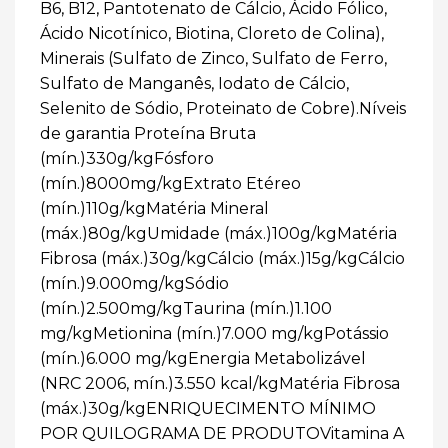
B6, B12, Pantotenato de Cálcio, Ácido Fólico,
Ácido Nicotínico, Biotina, Cloreto de Colina),
Minerais (Sulfato de Zinco, Sulfato de Ferro,
Sulfato de Manganês, Iodato de Cálcio,
Selenito de Sódio, Proteinato de Cobre).Níveis
de garantia Proteína Bruta
(mín.)330g/kgFósforo
(mín.)8000mg/kgExtrato Etéreo
(mín.)110g/kgMatéria Mineral
(máx.)80g/kgUmidade (máx.)100g/kgMatéria
Fibrosa (máx.)30g/kgCálcio (máx.)15g/kgCálcio
(mín.)9.000mg/kgSódio
(mín.)2.500mg/kgTaurina (mín.)1.100
mg/kgMetionina (mín.)7.000 mg/kgPotássio
(mín.)6.000 mg/kgEnergia Metabolizável
(NRC 2006, mín.)3.550 kcal/kgMatéria Fibrosa
(máx.)30g/kgENRIQUECIMENTO MÍNIMO
POR QUILOGRAMA DE PRODUTOVitamina A