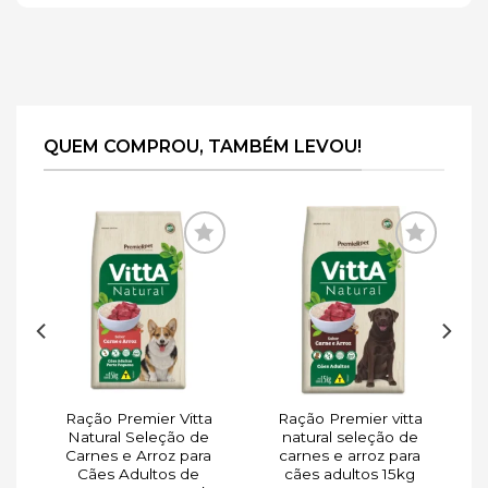
QUEM COMPROU, TAMBÉM LEVOU!
ar
Adicionar
Adicionar
de
à lista de
à lista de
s
desejos
desejos
Ração Premier Vitta
Ração Premier vitta
a
Natural Seleção de
natural seleção de
o
Carnes e Arroz para
carnes e arroz para
Cães Adultos de
cães adultos 15kg