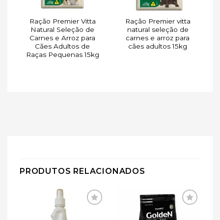
Ração Premier Vitta
Ração Premier vitta
a
Natural Seleção de
natural seleção de
o
Carnes e Arroz para
carnes e arroz para
Cães Adultos de
cães adultos 15kg
Raças Pequenas 15kg
PRODUTOS RELACIONADOS
ar
Adicionar
Adicionar
de
à lista de
à lista de