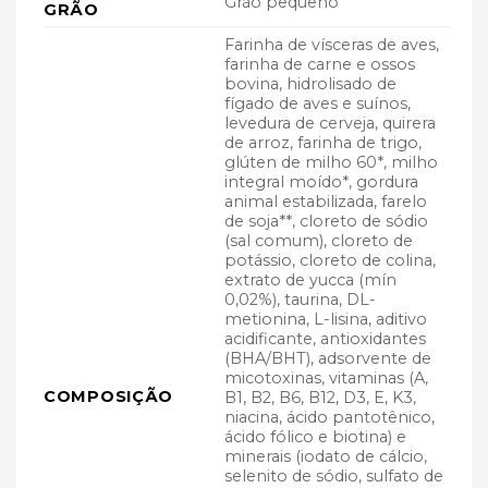
Grão pequeno
GRÃO
Farinha de vísceras de aves,
farinha de carne e ossos
bovina, hidrolisado de
fígado de aves e suínos,
levedura de cerveja, quirera
de arroz, farinha de trigo,
glúten de milho 60*, milho
integral moído*, gordura
animal estabilizada, farelo
de soja**, cloreto de sódio
(sal comum), cloreto de
potássio, cloreto de colina,
extrato de yucca (mín
0,02%), taurina, DL-
metionina, L-lisina, aditivo
acidificante, antioxidantes
(BHA/BHT), adsorvente de
micotoxinas, vitaminas (A,
COMPOSIÇÃO
B1, B2, B6, B12, D3, E, K3,
niacina, ácido pantotênico,
ácido fólico e biotina) e
minerais (iodato de cálcio,
selenito de sódio, sulfato de