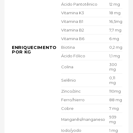
Ácido Pantotênico
12 mg
Vitamina K3
18 mg
Vitamina B1
16,5mg
Vitamina B2
7,7 mg
Vitamina B6
6 mg
ENRIQUECIMENTO
Biotina
0,2 mg
POR KG
Ácido Fólico
1,1 mg
300
Colina
mg
0,11
Selênio
mg
Zinco/zinc
110mg
Ferro/hierro
88 mg
Cobre
7 mg
939
Manganês/manganeso
mg
Iodo/yodo
1 mg