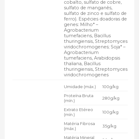
cobalto, sulfato de cobre,
sulfato de manganês,
sulfato de zinco e sulfato de
ferro). Espécies doadoras de
genes: Milho* –
Agrobacterium
tumefaciens, Bacillus
thuringiensis, Streptomyces
viridochromogenes; Soja* –
Agrobacterium
tumefaciens, Arabidopsis
thaliana, Bacillus
thuringiensis, Streptomyces
viridochromogenes
Umidade (máx.)
100g/kg
Proteína Bruta
280g/kg
(mín.)
Extrato Etéreo
100g/kg
(mín.)
Matéria Fibrosa
35g/kg
(máx.)
Matéria Mineral