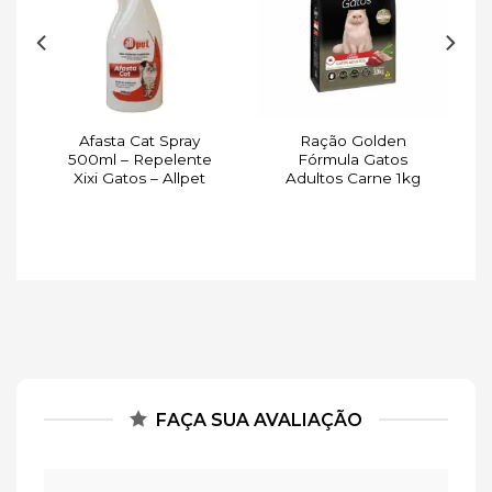
s
desejos
desejos
Afasta Cat Spray
Ração Golden
500ml – Repelente
Fórmula Gatos
Xixi Gatos – Allpet
Adultos Carne 1kg
FAÇA SUA AVALIAÇÃO