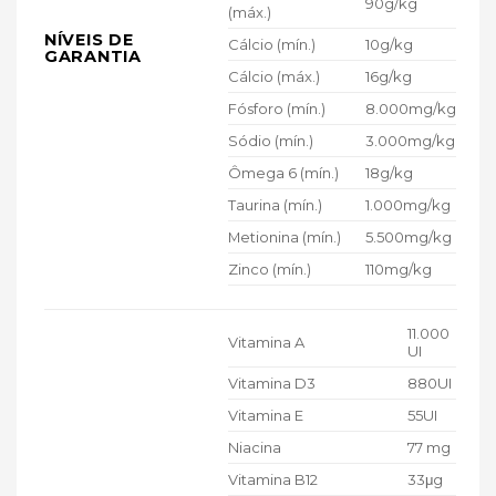
90g/kg
(máx.)
NÍVEIS DE
Cálcio (mín.)
10g/kg
GARANTIA
Cálcio (máx.)
16g/kg
Fósforo (mín.)
8.000mg/kg
Sódio (mín.)
3.000mg/kg
Ômega 6 (mín.)
18g/kg
Taurina (mín.)
1.000mg/kg
Metionina (mín.)
5.500mg/kg
Zinco (mín.)
110mg/kg
11.000
Vitamina A
UI
Vitamina D3
880UI
Vitamina E
55UI
Niacina
77 mg
Vitamina B12
33μg