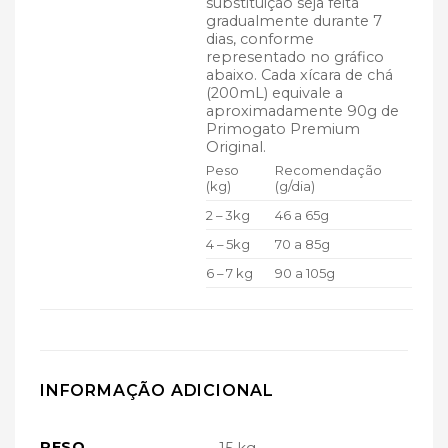
substituição seja feita
gradualmente durante 7
dias, conforme
representado no gráfico
abaixo. Cada xícara de chá
(200mL) equivale a
aproximadamente 90g de
Primogato Premium
Original.
Peso
Recomendação
(kg)
(g/dia)
2 – 3kg
46 a 65g
4 – 5kg
70 a 85g
6 – 7 kg
90 a 105g
INFORMAÇÃO ADICIONAL
PESO