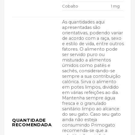
Cobalto
1 mg
As quantidades aqui
apresentadas são
orientativas, podendo variar
de acordo com a raça, sexo
e estilo de vida, entre outros
fatores. O alimento pode
ser servido puro ou
misturado a alimentos
úmidos como patês e
sachês, considerando-se
sempre a sua contribuição
calórica. Sirva o alimento
em potes limpos, dividido
em várias refeições ao dia.
Mantenha sempre água
fresca e o granulado
sanitário limpo ao alcance
do seu gato. Caso seu gato
ainda não esteja
QUANTIDADE
RECOMENDADA
consumindo Primogato
recomenda-se que a