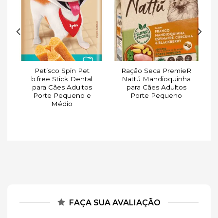
ar
Adicionar
Adicionar
de
à lista de
à lista de
s
desejos
desejos
Petisco Spin Pet
Ração Seca PremieR
s
b.free Stick Dental
Nattú Mandioquinha
para Cães Adultos
para Cães Adultos
Porte Pequeno e
Porte Pequeno
Médio
FAÇA SUA AVALIAÇÃO