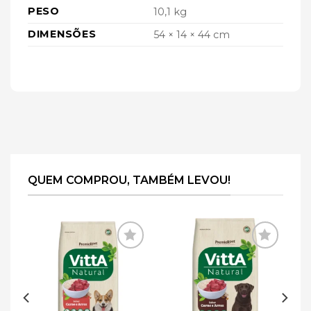
PESO
10,1 kg
DIMENSÕES
54 × 14 × 44 cm
QUEM COMPROU, TAMBÉM LEVOU!
ar
Adicionar
Adicionar
de
à lista de
à lista de
s
desejos
desejos