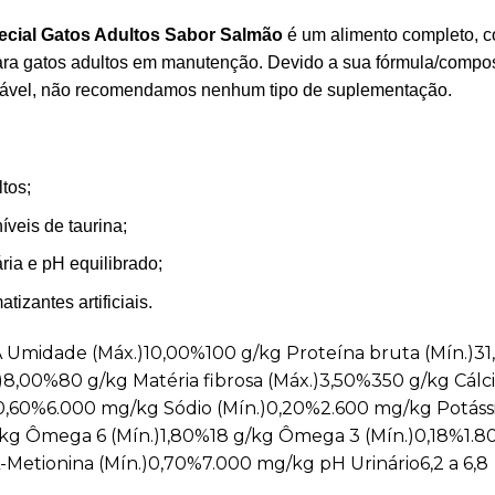
cial Gatos Adultos Sabor Salmão
é um alimento completo, co
ara gatos adultos em manutenção. Devido a sua fórmula/compo
dável, não recomendamos nenhum tipo de suplementação.
tos;
veis de taurina;
ria e pH equilibrado;
tizantes artificiais.
midade (Máx.)10,00%100 g/kg Proteína bruta (Mín.)31,
)8,00%80 g/kg Matéria fibrosa (Máx.)3,50%350 g/kg Cálci
)0,60%6.000 mg/kg Sódio (Mín.)0,20%2.600 mg/kg Potáss
kg Ômega 6 (Mín.)1,80%18 g/kg Ômega 3 (Mín.)0,18%1.80
L-Metionina (Mín.)0,70%7.000 mg/kg pH Urinário6,2 a 6,8