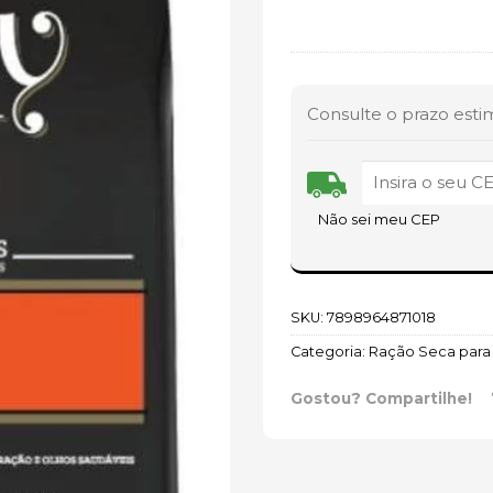
Consulte o prazo esti
Não sei meu CEP
SKU:
7898964871018
Categoria:
Ração Seca para
Gostou? Compartilhe!