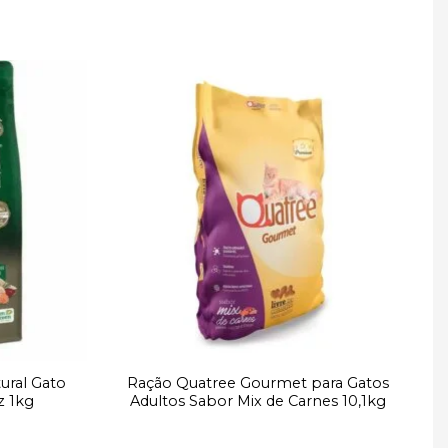
Adicionar
Adicionar
à lista de
à lista de
desejos
desejos
ural Gato
Ração Quatree Gourmet para Gatos
z 1kg
Adultos Sabor Mix de Carnes 10,1kg