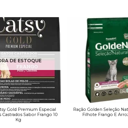
Adicionar
à lista de
desejos
ORA DE ESTOQUE
tsy Gold Premium Especial
Ração Golden Seleção Nat
s Castrados Sabor Frango 10
Filhote Frango E Arro
Kg