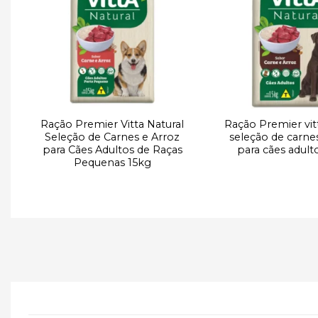
e
à lista de
desejos
Ração Premier Vitta Natural
Ração Premier vit
Seleção de Carnes e Arroz
seleção de carne
g
para Cães Adultos de Raças
para cães adult
Pequenas 15kg