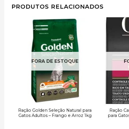
PRODUTOS RELACIONADOS
r
Adicionar
e
à lista de
desejos
FORA DE ESTOQUE
F
s
Ração Golden Seleção Natural para
Ração Ca
Gatos Adultos – Frango e Arroz 1kg
para Gato