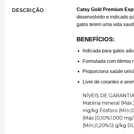
Catsy Gold Premium Espe
DESCRIÇÃO
desenvolvido e indicado p
gatos terem uma vida sau
BENEFÍCIOS:
Indicada para gatos adul
Formulada com ótimos ní
Proporciona saúde uriná
Livre de corantes e aroma
NÍVEIS DE GARANTIA U
Matéria mineral (Máx.
mg/kg Fósforo (Mín.
(Máx.)0,10%1.000 mg/
(Mín.)1,20%12 g/kg D