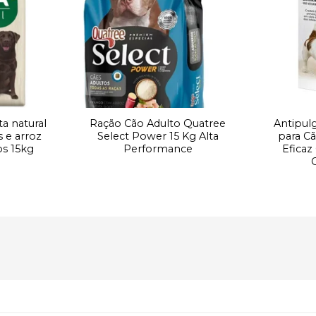
à lista de
à lista de
desejos
desejos
ta natural
Ração Cão Adulto Quatree
Antipul
s e arroz
Select Power 15 Kg Alta
para Cã
os 15kg
Performance
Eficaz