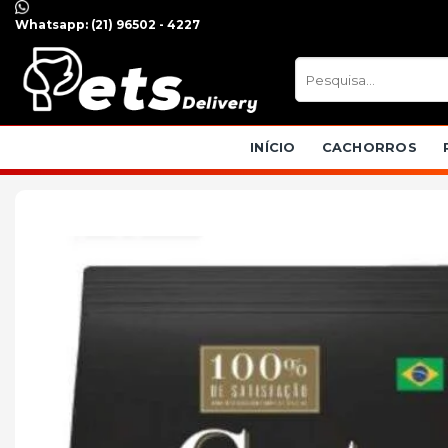
Skip
Whatsapp:
(21) 96502 - 4227
to
content
Pesquisar
por:
INÍCIO
CACHORROS