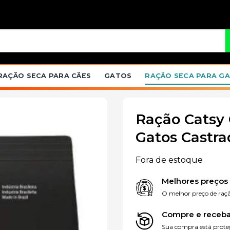
RAÇÃO SECA PARA CÃES
GATOS
RAÇÃO SECA PARA G
Ração Catsy 
Gatos Castra
Adicionar
Fora de estoque
à lista de
desejos
Melhores preços
O melhor preço de raçã
Compre e receba
Sua compra está proteg