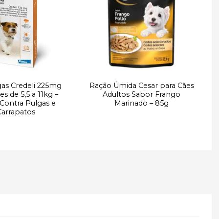
à lista de
à lista de
desejos
desejos
gas Credeli 225mg
Ração Úmida Cesar para Cães
R
es de 5,5 a 11kg –
Adultos Sabor Frango
 Contra Pulgas e
Marinado – 85g
Carrapatos