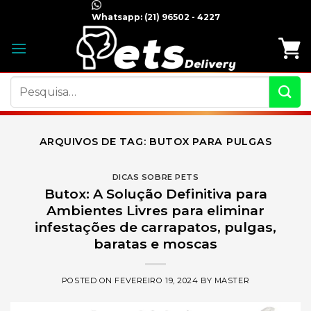
Skip
Whatsapp:
(21) 96502 - 4227
to
content
Pesquisar
por:
ARQUIVOS DE TAG:
BUTOX PARA PULGAS
DICAS SOBRE PETS
Butox: A Solução Definitiva para
Ambientes Livres para eliminar
infestações de carrapatos, pulgas,
baratas e moscas
POSTED ON
FEVEREIRO 19, 2024
BY
MASTER