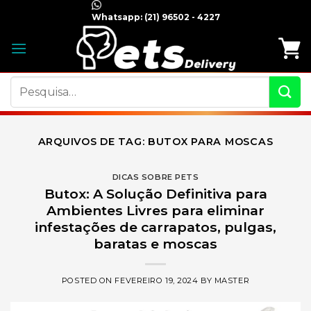
Skip
Whatsapp:
(21) 96502 - 4227
to
content
Pesquisar
por:
ARQUIVOS DE TAG:
BUTOX PARA MOSCAS
DICAS SOBRE PETS
Butox: A Solução Definitiva para
Ambientes Livres para eliminar
infestações de carrapatos, pulgas,
baratas e moscas
POSTED ON
FEVEREIRO 19, 2024
BY
MASTER