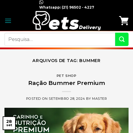
Skip
Whatsapp:
(21) 96502 - 4227
to
content
Pesquisar
por:
ARQUIVOS DE TAG:
BUMMER
PET SHOP
Ração Bummer Premium
POSTED ON
SETEMBRO 28, 2024
BY
MASTER
28
set