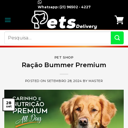
Skip
Whatsapp:
(21) 96502 - 4227
to
content
Pesquisar
por:
PET SHOP
Ração Bummer Premium
POSTED ON
SETEMBRO 28, 2024
BY
MASTER
28
set