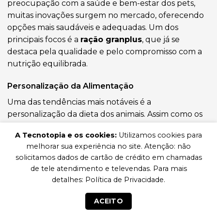
preocupação com a saúde e bem-estar dos pets,
muitas inovações surgem no mercado, oferecendo
opções mais saudáveis e adequadas. Um dos
principais focos é a
ração granplus
, que já se
destaca pela qualidade e pelo compromisso com a
nutrição equilibrada.
Personalização da Alimentação
Uma das tendências mais notáveis é a
personalização da dieta dos animais. Assim como os
humanos, os pets também têm necessidades
A Tecnotopia e os cookies:
Utilizamos cookies para
nutricionais únicas. Isso tem levado ao
melhorar sua experiência no site. Atenção: não
desenvolvimento de rações que consideram fatores
solicitamos dados de cartão de crédito em chamadas
como idade, raça e condição de saúde. A
ração
de tele atendimento e televendas. Para mais
hipoalergênica para cães
e a
ração veterinária
detalhes: Política de Privacidade.
são exemplos de produtos que atendem a essas
necessidades específicas, proporcionando uma
ACEITO
alimentação mais direcionada e eficaz.