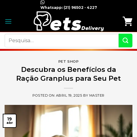
Skip
Whatsapp:
(21) 96502 - 4227
to
content
Pesquisar
por:
PET SHOP
Descubra os Benefícios da
Ração Granplus para Seu Pet
POSTED ON
ABRIL 19, 2025
BY
MASTER
19
abr