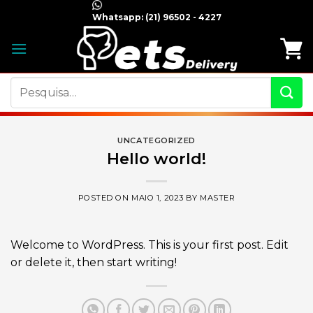
Skip
Whatsapp:
(21) 96502 - 4227
to
content
Pesquisar
por:
UNCATEGORIZED
Hello world!
POSTED ON
MAIO 1, 2023
BY
MASTER
Welcome to WordPress. This is your first post. Edit
or delete it, then start writing!