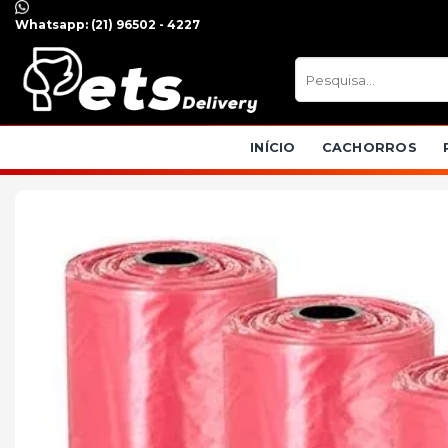
Skip
Whatsapp:
(21) 96502 - 4227
to
content
Pesquisar
por:
INÍCIO
CACHORROS