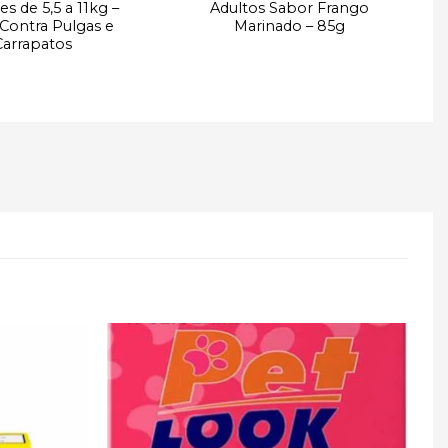
es de 5,5 a 11kg –
Adultos Sabor Frango
 Contra Pulgas e
Marinado – 85g
Carrapatos
Adicionar
Adicionar
à lista de
à lista de
desejos
desejos