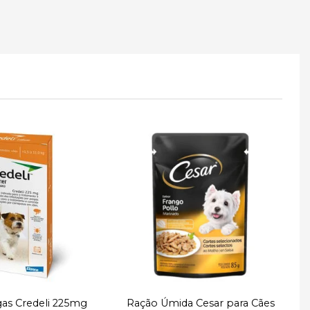
Adicionar
Adicionar
à lista de
à lista de
desejos
desejos
gas Credeli 225mg
Ração Úmida Cesar para Cães
R