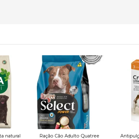
Adicionar
Adicionar
à lista de
à lista de
desejos
desejos
ta natural
Ração Cão Adulto Quatree
Antipul