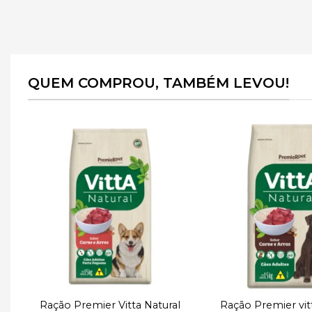
QUEM COMPROU, TAMBÉM LEVOU!
r
Adicionar
e
à lista de
desejos
Ração Premier Vitta Natural
Ração Premier vit