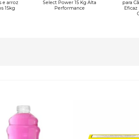
s e arroz
Select Power 15 Kg Alta
para Cã
os 15kg
Performance
Eficaz
Adicionar
à lista de
desejos