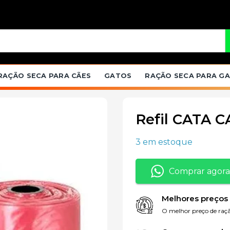
RAÇÃO SECA PARA CÃES
GATOS
RAÇÃO SECA PARA G
Refil CATA 
3 em estoque
Adicionar
à lista de
Comprar agora
desejos
Melhores preços
O melhor preço de raçã