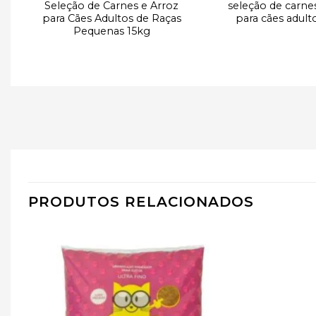
Seleção de Carnes e Arroz
seleção de carne
g
para Cães Adultos de Raças
para cães adult
Pequenas 15kg
PRODUTOS RELACIONADOS
r
Adicionar
e
à lista de
desejos