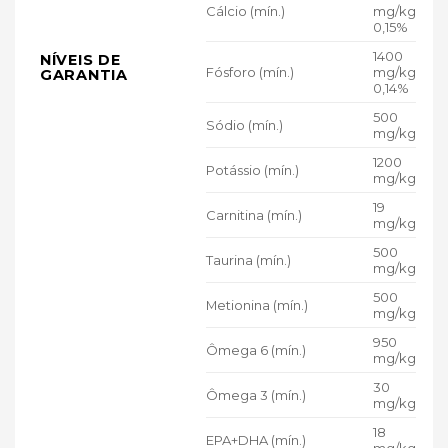
Cálcio (mín.)
mg/kg
0,15%
1400
NÍVEIS DE
Fósforo (mín.)
mg/kg
GARANTIA
0,14%
500
Sódio (mín.)
mg/kg
1200
Potássio (mín.)
mg/kg
19
Carnitina (mín.)
mg/kg
500
Taurina (mín.)
mg/kg
500
Metionina (mín.)
mg/kg
950
Ômega 6 (mín.)
mg/kg
30
Ômega 3 (mín.)
mg/kg
18
EPA+DHA (mín.)
mg/kg