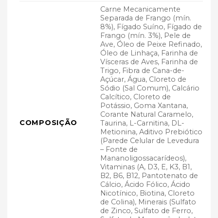
Carne Mecanicamente
Separada de Frango (mín.
8%), Fígado Suíno, Fígado de
Frango (mín. 3%), Pele de
Ave, Óleo de Peixe Refinado,
Óleo de Linhaça, Farinha de
Vísceras de Aves, Farinha de
Trigo, Fibra de Cana-de-
Açúcar, Água, Cloreto de
Sódio (Sal Comum), Calcário
Calcítico, Cloreto de
Potássio, Goma Xantana,
Corante Natural Caramelo,
COMPOSIÇÃO
Taurina, L-Carnitina, DL-
Metionina, Aditivo Prebiótico
(Parede Celular de Levedura
– Fonte de
Mananoligossacarídeos),
Vitaminas (A, D3, E, K3, B1,
B2, B6, B12, Pantotenato de
Cálcio, Ácido Fólico, Ácido
Nicotínico, Biotina, Cloreto
de Colina), Minerais (Sulfato
de Zinco, Sulfato de Ferro,