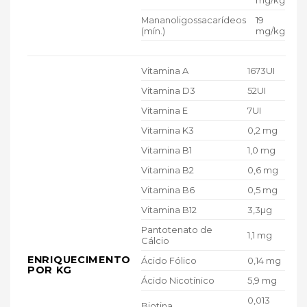
Mananoligossacarídeos
19
(mín.)
mg/kg
Vitamina A
1673UI
Vitamina D3
52UI
Vitamina E
7UI
Vitamina K3
0,2 mg
Vitamina B1
1,0 mg
Vitamina B2
0,6 mg
Vitamina B6
0,5 mg
Vitamina B12
3,3µg
Pantotenato de
1,1 mg
Cálcio
ENRIQUECIMENTO
Ácido Fólico
0,14 mg
POR KG
Ácido Nicotínico
5,9 mg
0,013
Biotina