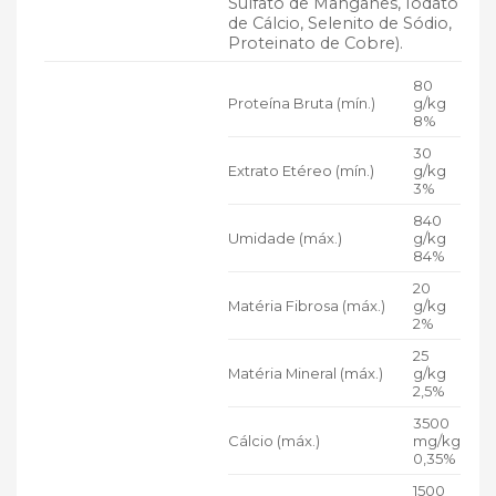
Sulfato de Manganês, Iodato
de Cálcio, Selenito de Sódio,
Proteinato de Cobre).
80
Proteína Bruta (mín.)
g/kg
8%
30
Extrato Etéreo (mín.)
g/kg
3%
840
Umidade (máx.)
g/kg
84%
20
Matéria Fibrosa (máx.)
g/kg
2%
25
Matéria Mineral (máx.)
g/kg
2,5%
3500
Cálcio (máx.)
mg/kg
0,35%
1500