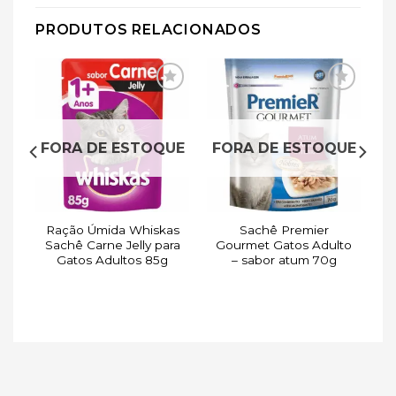
PRODUTOS RELACIONADOS
ar
Adicionar
Adicionar
de
à lista de
à lista de
s
desejos
desejos
FORA DE ESTOQUE
FORA DE ESTOQUE
Ração Úmida Whiskas
Sachê Premier
Sachê Carne Jelly para
Gourmet Gatos Adulto
Gatos Adultos 85g
– sabor atum 70g
g