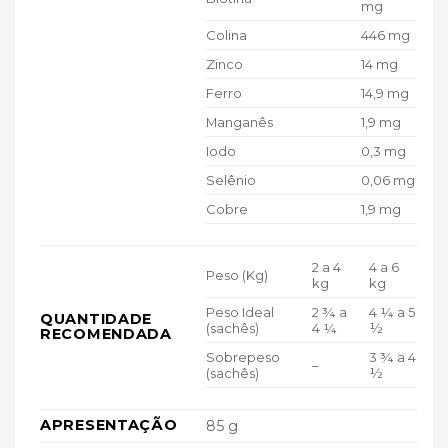
mg
Colina
446 mg
Zinco
14 mg
Ferro
14,9 mg
Manganês
1,9 mg
Iodo
0,3 mg
Selênio
0,06 mg
Cobre
1,9 mg
2 a 4
4 a 6
Peso (Kg)
kg
kg
Peso Ideal
2 ¾ a
4 ¼ a 5
QUANTIDADE
(sachês)
4 ¼
½
RECOMENDADA
Sobrepeso
3 ¾ a 4
–
(sachês)
½
APRESENTAÇÃO
85 g