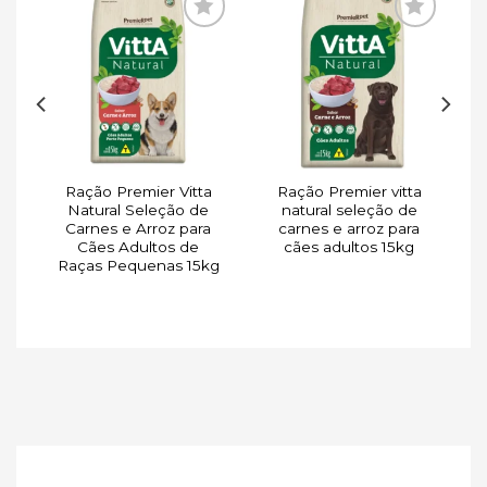
ar
Adicionar
Adicionar
de
à lista de
à lista de
s
desejos
desejos
Ração Premier Vitta
Ração Premier vitta
a
Natural Seleção de
natural seleção de
o
Carnes e Arroz para
carnes e arroz para
Cães Adultos de
cães adultos 15kg
Raças Pequenas 15kg