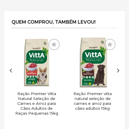
QUEM COMPROU, TAMBÉM LEVOU!
ar
Adicionar
Adicionar
de
à lista de
à lista de
s
desejos
desejos
Ração Premier Vitta
Ração Premier vitta
a
Natural Seleção de
natural seleção de
o
Carnes e Arroz para
carnes e arroz para
Cães Adultos de
cães adultos 15kg
Raças Pequenas 15kg