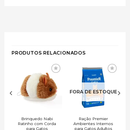
PRODUTOS RELACIONADOS
ar
Adicionar
Adicionar
de
à lista de
à lista de
s
desejos
desejos
UE
FORA DE ESTOQUE
es
Brinquedo Nabi
Ração Premier
e
Ratinho com Corda
Ambientes Internos
para Gatos
para Gatos Adultos