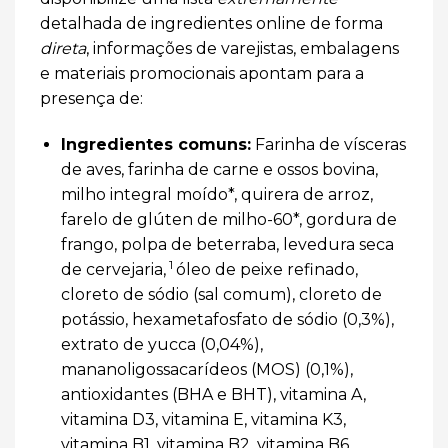
detalhada de ingredientes online de forma
direta
, informações de varejistas, embalagens
e materiais promocionais apontam para a
presença de:
Ingredientes comuns:
Farinha de vísceras
de aves, farinha de carne e ossos bovina,
milho integral moído*, quirera de arroz,
farelo de glúten de milho-60*, gordura de
frango, polpa de beterraba, levedura seca
1
de cervejaria,
óleo de peixe refinado,
cloreto de sódio (sal comum), cloreto de
potássio, hexametafosfato de sódio (0,3%),
extrato de yucca (0,04%),
mananoligossacarídeos (MOS) (0,1%),
antioxidantes (
BHA e BHT), vitamina A,
vitamina D3, vitamina E,
vitamina K3,
vitamina B1, vitamina B2, vitamina B6,