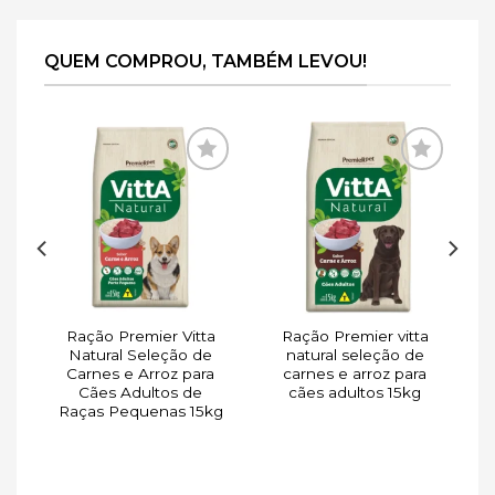
QUEM COMPROU, TAMBÉM LEVOU!
ar
Adicionar
Adicionar
de
à lista de
à lista de
s
desejos
desejos
Ração Premier Vitta
Ração Premier vitta
a
Natural Seleção de
natural seleção de
o
Carnes e Arroz para
carnes e arroz para
Cães Adultos de
cães adultos 15kg
Raças Pequenas 15kg