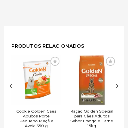
PRODUTOS RELACIONADOS
ar
Adicionar
Adicionar
de
à lista de
à lista de
s
desejos
desejos
ee
Cookie Golden Cães
Ração Golden Special
r
Adultos Porte
para Cães Adultos
Pequeno Maçã e
Sabor Frango e Carne
Aveia 350 g
15kg