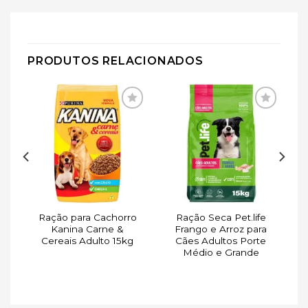
PRODUTOS RELACIONADOS
ar
Adicionar
Adicionar
de
à lista de
à lista de
s
desejos
desejos
Ração para Cachorro
Ração Seca Pet.life
Kanina Carne &
Frango e Arroz para
es
Cereais Adulto 15kg
Cães Adultos Porte
g
Médio e Grande