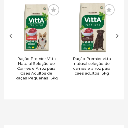
ar
Adicionar
Adicionar
de
à lista de
à lista de
s
desejos
desejos
Ração Premier Vitta
Ração Premier vitta
a
Natural Seleção de
natural seleção de
o
Carnes e Arroz para
carnes e arroz para
Cães Adultos de
cães adultos 15kg
Raças Pequenas 15kg