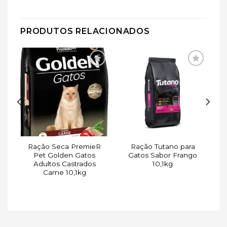
PRODUTOS RELACIONADOS
ar
Adicionar
Adicionar
de
à lista de
à lista de
s
desejos
desejos
Ração Seca PremieR
Ração Tutano para
Pet Golden Gatos
Gatos Sabor Frango
g
Adultos Castrados
10,1kg
Carne 10,1kg