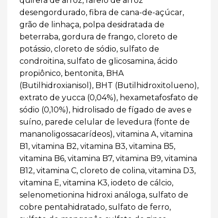
quirera de arroz, farelo de arroz
desengordurado, fibra de cana-de-açúcar,
grão de linhaça, polpa desidratada de
beterraba, gordura de frango, cloreto de
potássio, cloreto de sódio, sulfato de
condroitina, sulfato de glicosamina, ácido
propiônico, bentonita, BHA
(Butilhidroxianisol), BHT (Butilhidroxitolueno),
extrato de yucca (0,04%), hexametafosfato de
sódio (0,10%), hidrolisado de fígado de aves e
suíno, parede celular de levedura (fonte de
mananoligossacarídeos), vitamina A, vitamina
B1, vitamina B2, vitamina B3, vitamina B5,
vitamina B6, vitamina B7, vitamina B9, vitamina
B12, vitamina C, cloreto de colina, vitamina D3,
vitamina E, vitamina K3, iodeto de cálcio,
selenometionina hidroxi análoga, sulfato de
cobre pentahidratado, sulfato de ferro,