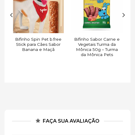
de
à lista de
à lista de
s
desejos
desejos
o
Bifinho Spin Pet b.free
Bifinho Sabor Carne e
Stick para Cães Sabor
Vegetais Turma da
Banana e Maçã
Mônica 50g – Turma
da Mônica Pets
FAÇA SUA AVALIAÇÃO