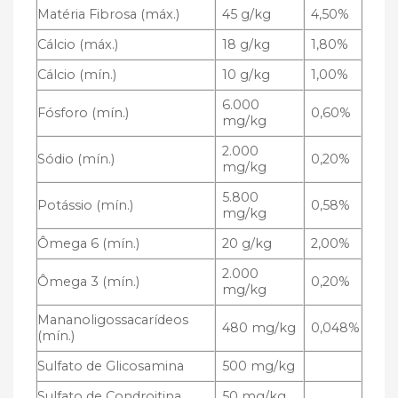
Matéria Fibrosa (máx.)
45 g/kg
4,50%
Cálcio (máx.)
18 g/kg
1,80%
Cálcio (mín.)
10 g/kg
1,00%
6.000
Fósforo (mín.)
0,60%
mg/kg
2.000
Sódio (mín.)
0,20%
mg/kg
5.800
Potássio (mín.)
0,58%
mg/kg
Ômega 6 (mín.)
20 g/kg
2,00%
2.000
Ômega 3 (mín.)
0,20%
mg/kg
Mananoligossacarídeos
480 mg/kg
0,048%
(mín.)
Sulfato de Glicosamina
500 mg/kg
Sulfato de Condroitina
50 mg/kg