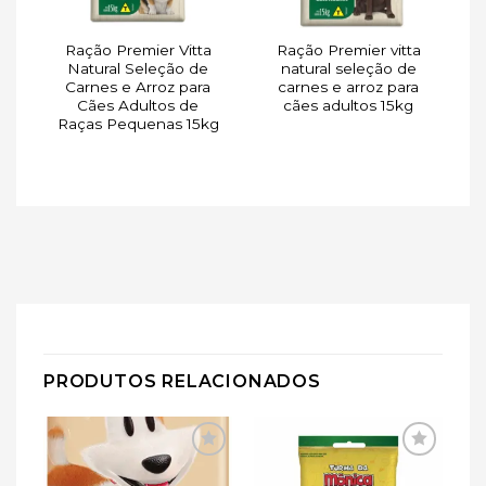
Ração Premier Vitta
Ração Premier vitta
a
Natural Seleção de
natural seleção de
o
Carnes e Arroz para
carnes e arroz para
Cães Adultos de
cães adultos 15kg
Raças Pequenas 15kg
PRODUTOS RELACIONADOS
ar
Adicionar
Adicionar