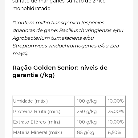
sulfato de manganês, sulfato de zinco
monohidratado.
*Contém milho transgênico (espécies
doadoras de gene: Bacillus thuringiensis e/ou
Agrobacterium tumefaciens e/ou
Streptomyces viridochromogenes e/ou Zea
mays).
Ração Golden Senior: níveis de
garantia (/kg)
Umidade (máx.)
100 g/kg
10,00%
Proteína Bruta (mín.)
250 g/kg
25,00%
Extrato Etéreo (mín.)
100 g/kg
10,00%
Matéria Mineral (máx.)
85 g/kg
8,50%