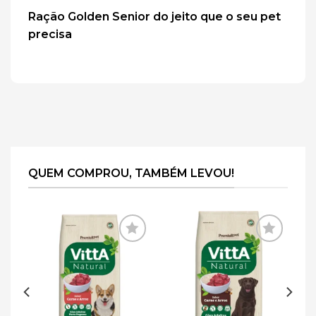
Ração Golden Senior do jeito que o seu pet
precisa
QUEM COMPROU, TAMBÉM LEVOU!
ar
Adicionar
Adicionar
de
à lista de
à lista de
s
desejos
desejos