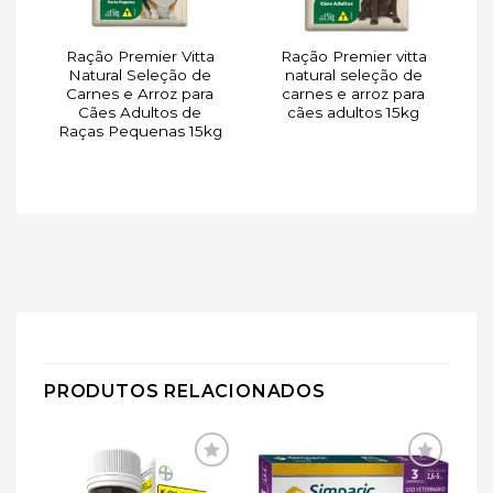
Ração Premier Vitta
Ração Premier vitta
a
Natural Seleção de
natural seleção de
o
Carnes e Arroz para
carnes e arroz para
Cães Adultos de
cães adultos 15kg
Raças Pequenas 15kg
PRODUTOS RELACIONADOS
ar
Adicionar
Adicionar