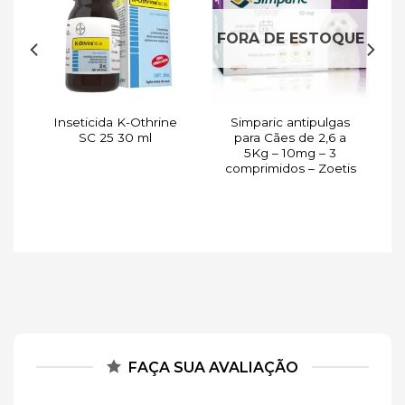
de
à lista de
à lista de
s
desejos
desejos
FORA DE ESTOQUE
Inseticida K-Othrine
Simparic antipulgas
d
SC 25 30 ml
para Cães de 2,6 a
 2
5Kg – 10mg – 3
comprimidos – Zoetis
FAÇA SUA AVALIAÇÃO