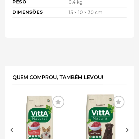
PESO
0,4 kg
DIMENSÕES
15 × 10 × 30 cm
QUEM COMPROU, TAMBÉM LEVOU!
ar
Adicionar
Adicionar
de
à lista de
à lista de
s
desejos
desejos