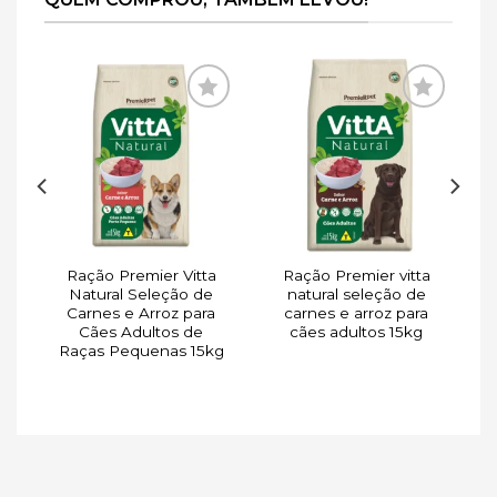
ar
Adicionar
Adicionar
de
à lista de
à lista de
s
desejos
desejos
Ração Premier Vitta
Ração Premier vitta
a
Natural Seleção de
natural seleção de
o
Carnes e Arroz para
carnes e arroz para
Cães Adultos de
cães adultos 15kg
Raças Pequenas 15kg