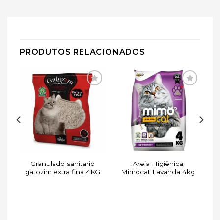
PRODUTOS RELACIONADOS
ar
Adicionar
Adicionar
de
à lista de
à lista de
s
desejos
desejos
at
Granulado sanitario
Areia Higiênica
kg
gatozim extra fina 4KG
Mimocat Lavanda 4kg