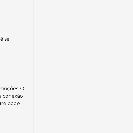
ê se
emoções. O
 a conexão
ture pode