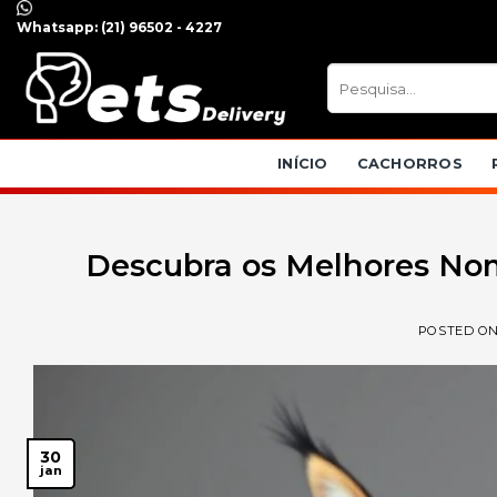
Skip
Whatsapp:
(21) 96502 - 4227
to
content
Pesquisar
por:
INÍCIO
CACHORROS
Descubra os Melhores Nom
POSTED O
30
jan