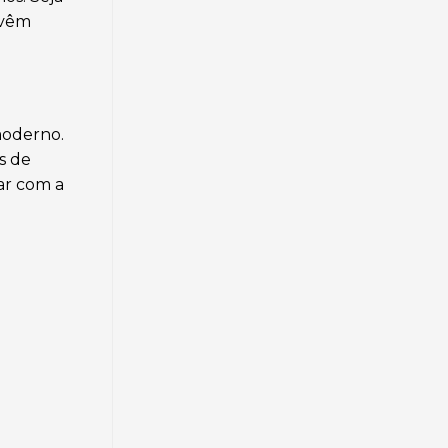
 vêm
moderno.
s de
ar com a