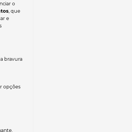
ciar o
atos
, que
iar e
s
 a bravura
er opções
nante.