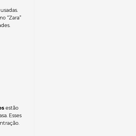
usadas.
mo “Zara”
ades.
os
estão
sa. Esses
ntração.