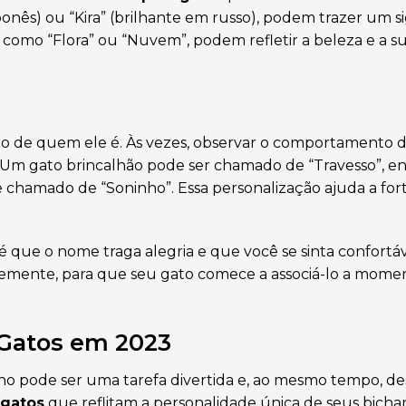
nês) ou “Kira” (brilhante em russo), podem trazer um si
 como “Flora” ou “Nuvem”, podem refletir a beleza e a s
 de quem ele é. Às vezes, observar o comportamento 
. Um gato brincalhão pode ser chamado de “Travesso”, 
chamado de “Soninho”. Essa personalização ajuda a fort
que o nome traga alegria e que você se sinta confortáv
ntemente, para que seu gato comece a associá-lo a mome
 Gatos em 2023
no pode ser uma tarefa divertida e, ao mesmo tempo, des
 gatos
que reflitam a personalidade única de seus bichan