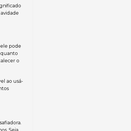
gnificado
uavidade
dele pode
enquanto
alecer o
el ao usá-
ntos
afiadora.
os. Seja