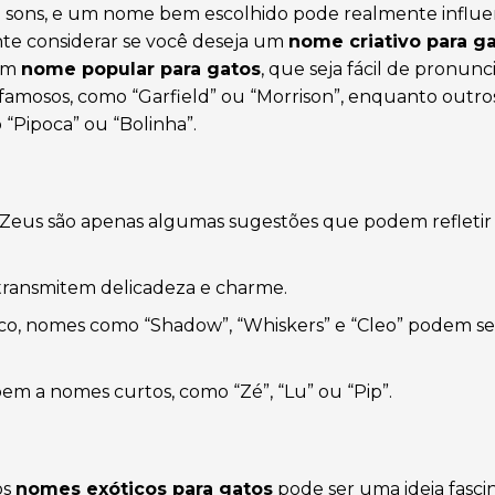
 sons, e um nome bem escolhido pode realmente influen
nte considerar se você deseja um
nome criativo para g
 um
nome popular para gatos
, que seja fácil de pronunc
famosos, como “Garfield” ou “Morrison”, enquanto outro
“Pipoca” ou “Bolinha”.
e Zeus são apenas algumas sugestões que podem refletir
a transmitem delicadeza e charme.
ico, nomes como “Shadow”, “Whiskers” e “Cleo” podem s
 a nomes curtos, como “Zé”, “Lu” ou “Pip”.
os
nomes exóticos para gatos
pode ser uma ideia fasci