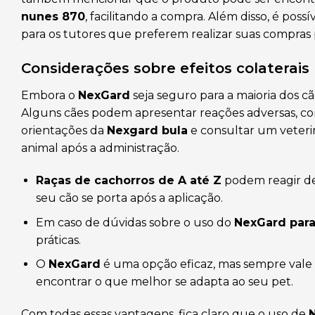
nunes 870
, facilitando a compra. Além disso, é possí
para os tutores que preferem realizar suas compras 
Considerações sobre efeitos colaterais
Embora o
NexGard
seja seguro para a maioria dos cã
Alguns cães podem apresentar reações adversas, como
orientações da
Nexgard bula
e consultar um veteri
animal após a administração.
Raças de cachorros de A até Z
podem reagir de
seu cão se porta após a aplicação.
Em caso de dúvidas sobre o uso do
NexGard para
práticas.
O
NexGard
é uma opção eficaz, mas sempre val
encontrar o que melhor se adapta ao seu pet.
Com todas essas vantagens, fica claro que o uso de