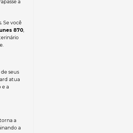
rapasse a
. Se você
nunes 870
,
erinário
e.
 de seus
Gard atua
 e a
torna a
minando a