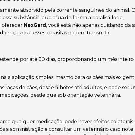
damente absorvido pela corrente sanguínea do animal.
essa substância, que atua de forma a paralisá-los e,
o oferecer
NexGard
, você está não apenas cuidando da 
oenças que esses parasitas podem transmitir.
estende por até 30 dias, proporcionando um mês inteiro
a a aplicação simples, mesmo para os cães mais exigent
s raças de cães, desde filhotes até adultos, e pode ser ut
edicações, desde que sob orientação veterinária.
omo qualquer medicação, pode haver efeitos colaterais
pós a administração e consultar um veterinário caso not