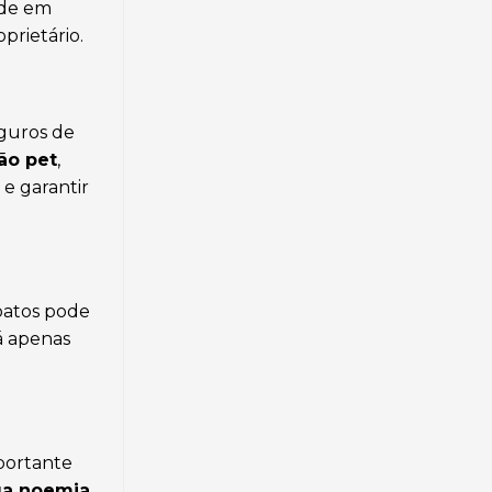
ade em
prietário.
eguros de
ão pet
,
 e garantir
apatos pode
tá apenas
portante
ua noemia