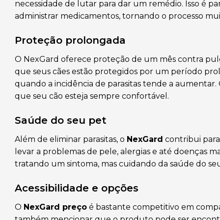
necessidade de lutar para dar um remédio. Isso é p
administrar medicamentos, tornando o processo muit
Proteção prolongada
O NexGard oferece proteção de um mês contra pulga
que seus cães estão protegidos por um período pro
quando a incidência de parasitas tende a aumentar. 
que seu cão esteja sempre confortável.
Saúde do seu pet
Além de eliminar parasitas, o
NexGard
contribui para
levar a problemas de pele, alergias e até doenças mai
tratando um sintoma, mas cuidando da saúde do seu
Acessibilidade e opções
O
NexGard preço
é bastante competitivo em compar
também mencionar que o produto pode ser encontr