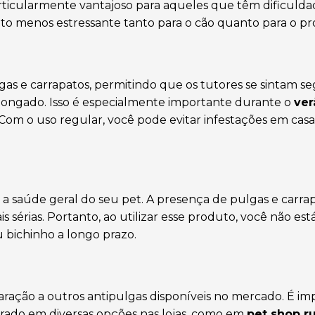
articularmente vantajoso para aqueles que têm dificuld
o menos estressante tanto para o cão quanto para o pro
s e carrapatos, permitindo que os tutores se sintam s
longado. Isso é especialmente importante durante o
ver
Com o uso regular, você pode evitar infestações em casa
 a saúde geral do seu pet. A presença de pulgas e carr
s sérias. Portanto, ao utilizar esse produto, você não es
 bichinho a longo prazo.
ação a outros antipulgas disponíveis no mercado. É im
ado em diversas opções nas lojas, como em
pet shop r