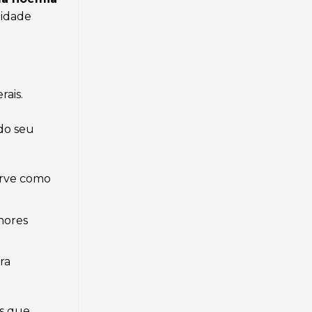
didade
rais.
do seu
erve como
hores
ra
es que