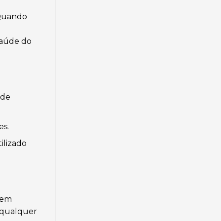
 Quando
saúde do
 de
es.
ilizado
 em
e qualquer