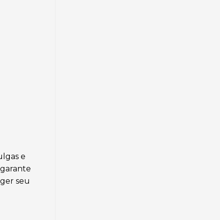
ulgas e
 garante
eger seu