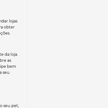
dar lojas
ara obter
pções.
 da loja.
bre as
uipe bem
a seu
o seu pet,