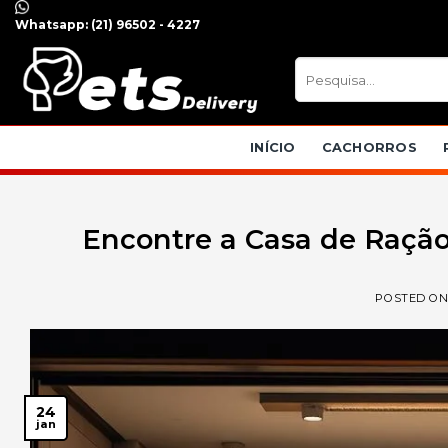
Skip
Whatsapp:
(21) 96502 - 4227
to
content
Pesquisar
por:
INÍCIO
CACHORROS
Encontre a Casa de Ração
POSTED O
24
jan