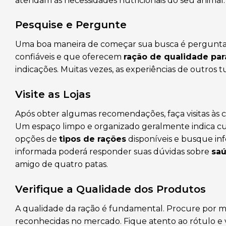
atendam às necessidades nutricionais do seu animal.
Pesquise e Pergunte
Uma boa maneira de começar sua busca é perguntar a
confiáveis e que oferecem
ração de qualidade par
indicações. Muitas vezes, as experiências de outros 
Visite as Lojas
Após obter algumas recomendações, faça visitas às 
Um espaço limpo e organizado geralmente indica cu
opções de
tipos de rações
disponíveis e busque in
informada poderá responder suas dúvidas sobre
saú
amigo de quatro patas.
Verifique a Qualidade dos Produtos
A qualidade da ração é fundamental. Procure por ma
reconhecidas no mercado. Fique atento ao rótulo e v