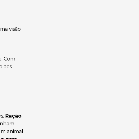
uma visão
o. Com
o aos
es.
Ração
tenham
gem animal