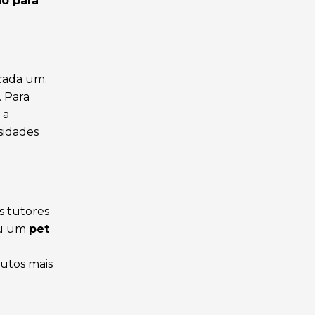
ão para
 cada um.
. Para
 a
sidades
s tutores
u um
pet
utos mais