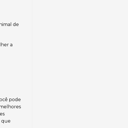
animal de
lher a
você pode
s melhores
es
s que