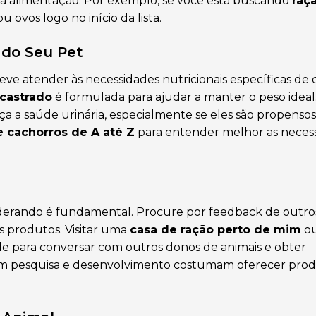
 da alimentação. Por exemplo, se você está buscando
raç
ovos logo no início da lista.
 do Seu Pet
deve atender às necessidades nutricionais específicas de
 castrado
é formulada para ajudar a manter o peso ideal
a a saúde urinária, especialmente se eles são propensos
e cachorros de A até Z
para entender melhor as neces
derando é fundamental. Procure por feedback de outro
s produtos. Visitar uma
casa de ração perto de mim
o
 para conversar com outros donos de animais e obter
em pesquisa e desenvolvimento costumam oferecer prod