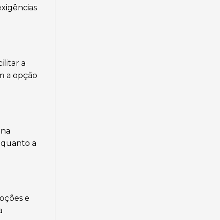
xigências
litar a
em a opção
 na
 quanto a
moções e
a