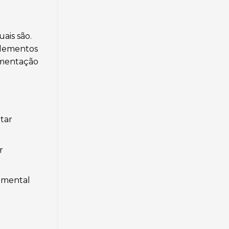
ais são.
plementos
limentação
itar
r
amental