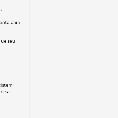
s?
mento para
que seu
xistem
dessas