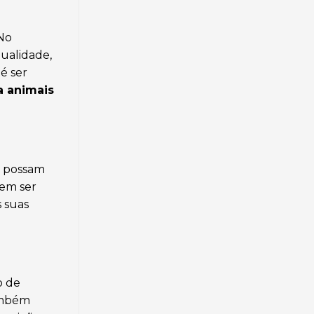
 No
qualidade,
é ser
a animais
s possam
dem ser
s suas
o de
também