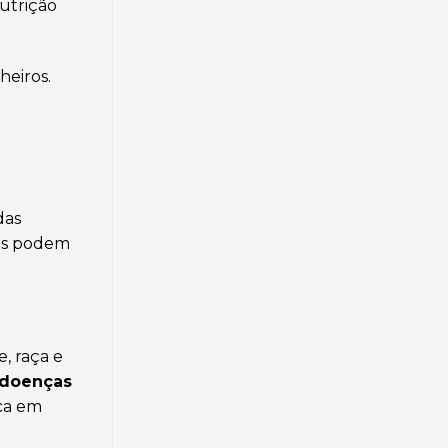
utrição
heiros.
das
des podem
, raça e
doenças
ica em