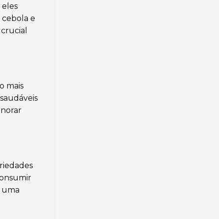
 eles
, cebola e
 crucial
o mais
 saudáveis
gnorar
riedades
onsumir
a uma