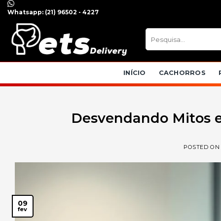
Skip
Whatsapp:
(21) 96502 - 4227
to
content
Pesquisar
por:
INÍCIO
CACHORROS
Desvendando Mitos e
POSTED O
09
fev