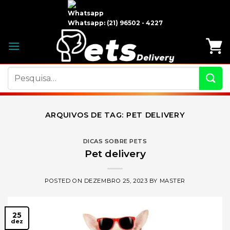
Skip
to
Whatsapp:
(21) 96502 - 4227
content
Pesquisar
por:
ARQUIVOS DE TAG:
PET DELIVERY
DICAS SOBRE PETS
Pet delivery
POSTED ON
DEZEMBRO 25, 2023
BY
MASTER
25
dez