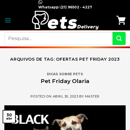
Skip
Whatsapp:
(21) 96502 - 4227
to
content
Pesquisar
por:
ARQUIVOS DE TAG:
OFERTAS PET FRIDAY 2023
DICAS SOBRE PETS
Pet Friday Olaria
POSTED ON
ABRIL 30, 2023
BY
MASTER
30
abr