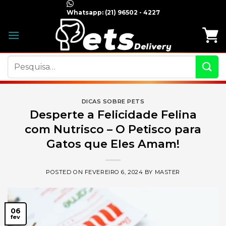
Skip
Whatsapp:
(21) 96502 - 4227
to
content
Pesquisar
por:
DICAS SOBRE PETS
Desperte a Felicidade Felina
com Nutrisco – O Petisco para
Gatos que Eles Amam!
POSTED ON
FEVEREIRO 6, 2024
BY
MASTER
06
fev