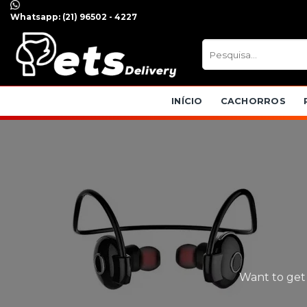
Skip
Whatsapp:
(21) 96502 - 4227
to
content
Pesquisar
por:
INÍCIO
CACHORROS
Want to get